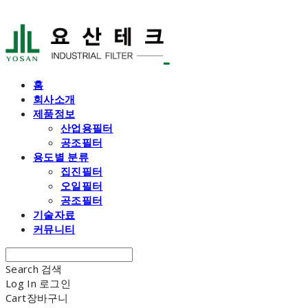
홈
회사소개
제품정보
산업용필터
공조필터
용도별 분류
집진필터
오일필터
공조필터
기술자료
커뮤니티
Search
검색
Log In
로그인
Cart
장바구니