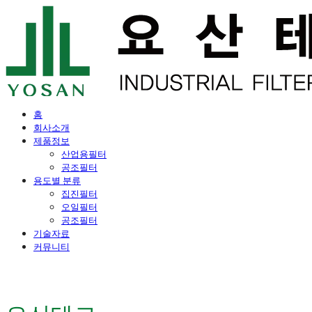
홈
회사소개
제품정보
산업용필터
공조필터
용도별 분류
집진필터
오일필터
공조필터
기술자료
커뮤니티