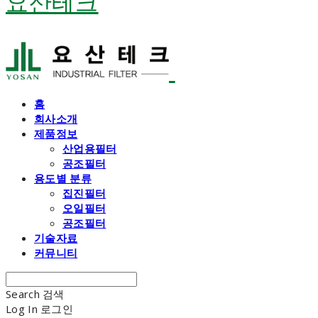
요산테크
홈
회사소개
제품정보
산업용필터
공조필터
용도별 분류
집진필터
오일필터
공조필터
기술자료
커뮤니티
Search
검색
Log In
로그인