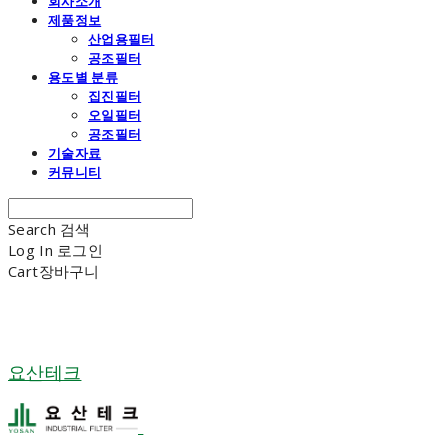
회사소개
제품정보
산업용필터
공조필터
용도별 분류
집진필터
오일필터
공조필터
기술자료
커뮤니티
Search
검색
Log In
로그인
Cart
장바구니
요산테크