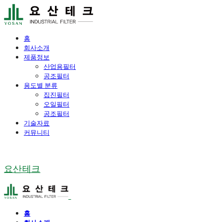
홈
회사소개
제품정보
산업용필터
공조필터
용도별 분류
집진필터
오일필터
공조필터
기술자료
커뮤니티
요산테크
홈