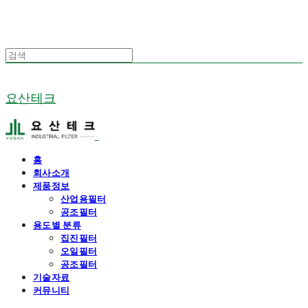
요산테크
홈
회사소개
제품정보
산업용필터
공조필터
용도별 분류
집진필터
오일필터
공조필터
기술자료
커뮤니티