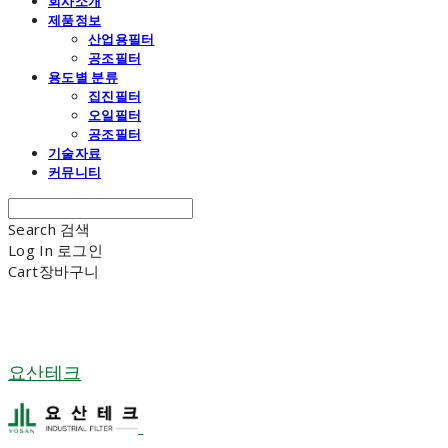
회사소개
제품정보
산업용필터
공조필터
용도별 분류
집진필터
오일필터
공조필터
기술자료
커뮤니티
Search
검색
Log In
로그인
Cart
장바구니
요산테크