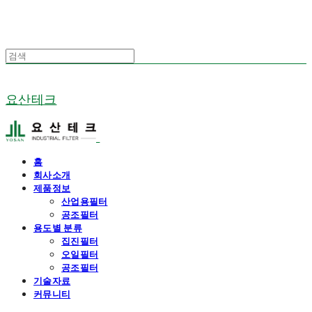
요산테크
홈
회사소개
제품정보
산업용필터
공조필터
용도별 분류
집진필터
오일필터
공조필터
기술자료
커뮤니티