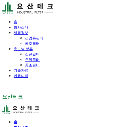
홈
회사소개
제품정보
산업용필터
공조필터
용도별 분류
집진필터
오일필터
공조필터
기술자료
커뮤니티
요산테크
홈