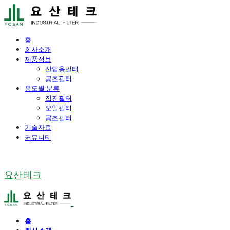
홈
회사소개
제품정보
산업용필터
공조필터
용도별 분류
집진필터
오일필터
공조필터
기술자료
커뮤니티
요산테크
홈