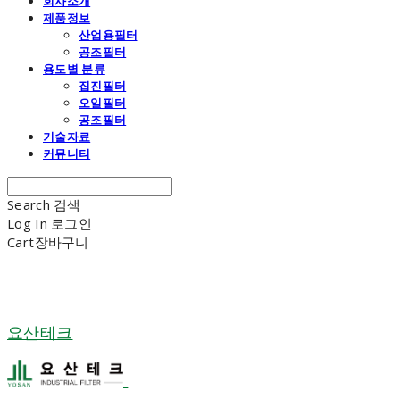
회사소개
제품정보
산업용필터
공조필터
용도별 분류
집진필터
오일필터
공조필터
기술자료
커뮤니티
Search
검색
Log In
로그인
Cart
장바구니
요산테크