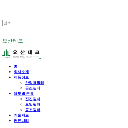
요산테크
홈
회사소개
제품정보
산업용필터
공조필터
용도별 분류
집진필터
오일필터
공조필터
기술자료
커뮤니티